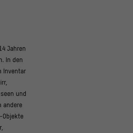
14 Jahren
n. In den
 Inventar
rr,
useen und
h andere
t-Objekte
r,