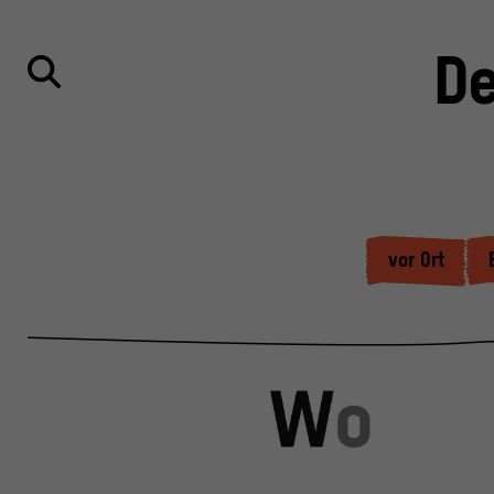
De
vor Ort