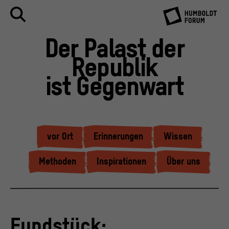
Der Palast der
Republik
ist Gegenwart
vor Ort
Erinnerungen
Wissen
Methoden
Inspirationen
Über uns
Fundstück: