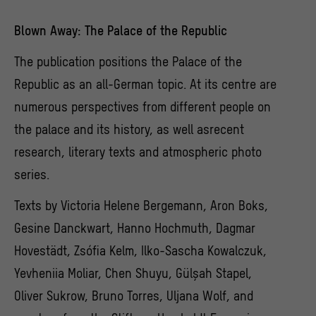
unserer Webseite interagieren, indem Informationen
über ihr Verhalten anonym gesammelt und
Blown Away: The Palace of the Republic
ausgewertet werden.
>
Datenschutzerklärung
>
Impressum
The publication positions the Palace of the
Republic as an all-German topic. At its centre are
numerous perspectives from different people on
the palace and its history, as well asrecent
research, literary texts and atmospheric photo
series.
Texts by Victoria Helene Bergemann, Aron Boks,
Gesine Danckwart, Hanno Hochmuth, Dagmar
Hovestädt, Zsófia Kelm, Ilko-Sascha Kowalczuk,
Yevheniia Moliar, Chen Shuyu, Gülşah Stapel,
Oliver Sukrow, Bruno Torres, Uljana Wolf, and