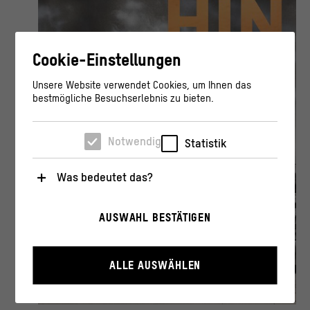
Cookie-Einstellungen
Unsere Website verwendet Cookies, um Ihnen das
bestmögliche Besuchserlebnis zu bieten.
Notwendig
Statistik
Was bedeutet das?
Notwendig
AUSWAHL BESTÄTIGEN
Diese Cookies sind für den Betrieb der Webseite
unbedingt notwendig, weil sie grundlegende
Funktionen wie die Navigation und sicherheitsrelevante
Funktionalitäten ermöglichen.
ALLE AUSWÄHLEN
Statistik
Diese Cookies helfen uns zu verstehen, wie User mit