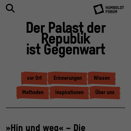
Der Palast der
Republik
ist Gegenwart
vor Ort
Erinnerungen
Wissen
Methoden
Inspirationen
Über uns
»Hin und weg« – Die