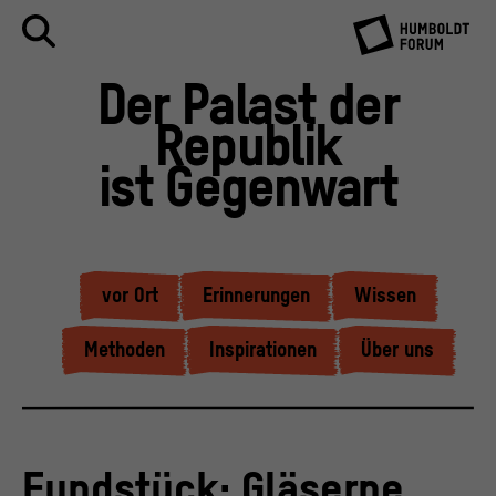
Der Palast der
Republik
ist Gegenwart
vor Ort
Erinnerungen
Wissen
Methoden
Inspirationen
Über uns
Fundstück: Gläserne