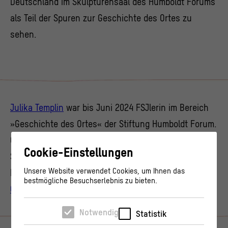
Deutschland im Skulpturensaal des Humboldt Forums
als Teil der Spuren zur Geschichte des Ortes zu
sehen.
Julika Templin
war bis Juni 2024 FSJlerin im Bereich
»Geschichte des Ortes« der Stiftung Humboldt Forum.
Geboren in Rostock hat sie im Sommer 2023 die
Cookie-Einstellungen
Schule beendet und unterstützte im Rahmen ihres
Unsere Website verwendet Cookies, um Ihnen das
Freiwilligen Jahres Kultur das
Team Geschichte des
bestmögliche Besuchserlebnis zu bieten.
Ortes
(kurz: GdO).
Notwendig
Statistik