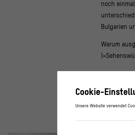
noch einmal
unterschiedl
Bulgarien u
Warum ausge
(»Sehenswür
Cookie-Einstel
Über Anregu
Unsere Website verwendet Cook