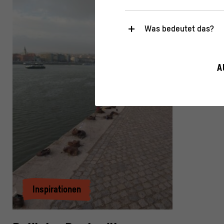
Was bedeutet das?
Notwendig
Diese Cookies sind für den Bet
A
sicherheitsrelevante Funktiona
Statistik
Diese Cookies helfen uns zu ve
gesammelt und ausgewertet w
>
Datenschutzerklärung
>
Imp
Inspirationen