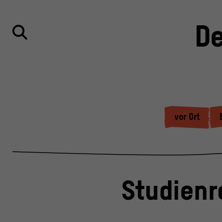
De
vor Ort
Studienr