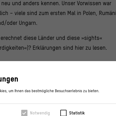
 neu und anders kennen. Unser Vorwissen war
ich – viele sind zum ersten Mal in Polen, Rumän
nd/oder Ungarn.
rechnet diese Länder und diese »sights«
digkeiten«)? Erklärungen sind hier zu lesen.
lungen
ngen für künftige Reisen freuen wir uns. Pleas
ies, um Ihnen das bestmögliche Besuchserlebnis zu bieten.
Notwendig
Statistik