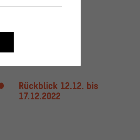
nen wie die Navigation und
onen über ihr Verhalten anonym
Rückblick 12.12. bis
17.12.2022