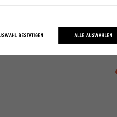
rieb der Webseite unbedingt notwendig, weil sie grundlegende Funktio
USWAHL BESTÄTIGEN
ALLE AUSWÄHLEN
litäten ermöglichen.
rstehen, wie User mit unserer Webseite interagieren, indem Informati
erden.
ressum