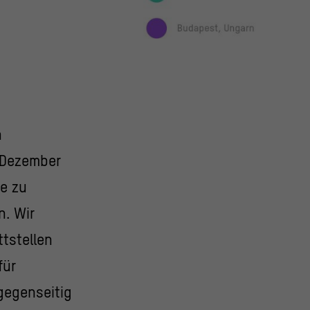
n
m Dezember
te zu
n. Wir
tstellen
für
gegenseitig