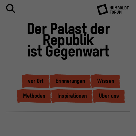
Der Palast der
Republik
ist Gegenwart
vor Ort
Erinnerungen
Wissen
Methoden
Inspirationen
Über uns