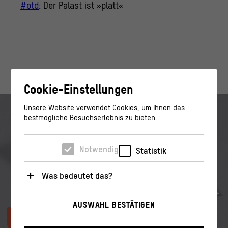
#otd
: Der Palast ist »platt«
Cookie-Einstellungen
Unsere Website verwendet Cookies, um Ihnen das
bestmögliche Besuchserlebnis zu bieten.
Notwendig
Statistik
Was bedeutet das?
Notwendig
AUSWAHL BESTÄTIGEN
Diese Cookies sind für den Betrieb der Webseite
Erinnerungen
Wissen
unbedingt notwendig, weil sie grundlegende
Funktionen wie die Navigation und sicherheitsrelevante