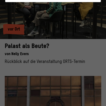
Diese Cookies helfen uns zu verstehen, wie User mit
unserer Webseite interagieren, indem Informationen
über ihr Verhalten anonym gesammelt und
ausgewertet werden.
>
Datenschutzerklärung
>
Impressum
vor Ort
Palast als Beute?
von
Nelly Evers
Rückblick auf die Veranstaltung ORTS-Termin