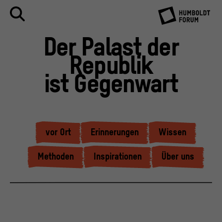
Der Palast der
Republik
ist Gegenwart
vor Ort
Erinnerungen
Wissen
Methoden
Inspirationen
Über uns