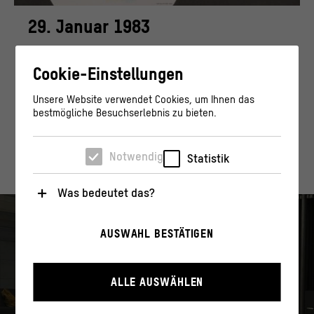
29. Januar 1983
von
Nelly Evers
Cookie-Einstellungen
#otd
: Rock-Skandal im Palast
Unsere Website verwendet Cookies, um Ihnen das
bestmögliche Besuchserlebnis zu bieten.
Notwendig
Statistik
Was bedeutet das?
Notwendig
AUSWAHL BESTÄTIGEN
Diese Cookies sind für den Betrieb der Webseite
unbedingt notwendig, weil sie grundlegende
Funktionen wie die Navigation und sicherheitsrelevante
Funktionalitäten ermöglichen.
ALLE AUSWÄHLEN
Statistik