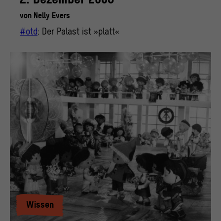
von
Nelly Evers
#otd
: Der Palast ist »platt«
Wissen