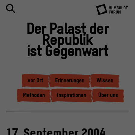
Der Palast der
Republik
ist Gegenwart
vor Ort
Erinnerungen
Wissen
Methoden
Inspirationen
Über uns
17. September 2004