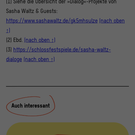
(1) Siehe die Übersicht der »Dialog«-Projekte von
unserer Webseite interagieren, indem Informationen
über ihr Verhalten anonym gesammelt und
Sasha Waltz & Guests:
ausgewertet werden.
https://www.sashawaltz.de/gk5mhsulze
(nach oben
>
Datenschutzerklärung
>
Impressum
↑)
(2) Ebd.
(nach oben ↑)
(3)
https://schlossfestspiele.de/sasha-waltz-
dialoge
(nach oben ↑)
Auch interessant