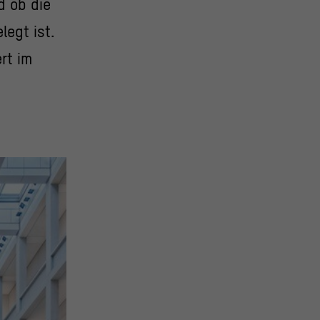
d ob die
egt ist.
rt im