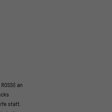
 ROSSI) an
ücks
fe statt.