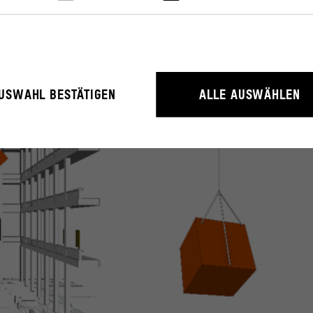
rieb der Webseite unbedingt notwendig, weil sie grundlegende Funktio
USWAHL BESTÄTIGEN
ALLE AUSWÄHLEN
litäten ermöglichen.
rstehen, wie User mit unserer Webseite interagieren, indem Informati
erden.
ressum