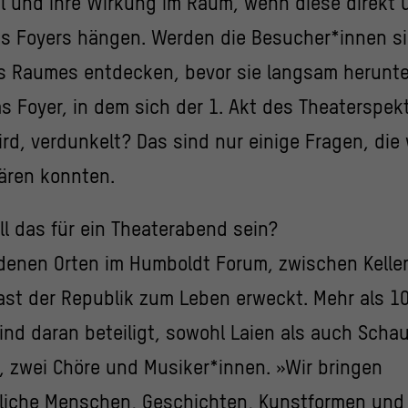
l und ihre Wirkung im Raum, wenn diese direkt 
s Foyers hängen. Werden die Besucher*innen si
s Raumes entdecken, bevor sie langsam herunte
as Foyer, in dem sich der 1. Akt des Theaterspek
rd, verdunkelt? Das sind nur einige Fragen, die 
ären konnten.
ll das für ein Theaterabend sein?
denen Orten im Humboldt Forum, zwischen Kelle
last der Republik zum Leben erweckt. Mehr als 1
nd daran beteiligt, sowohl Laien als auch Schau
, zwei Chöre und Musiker*innen. »Wir bringen
liche Menschen, Geschichten, Kunstformen und 