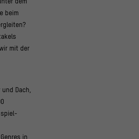
unter dem
e beim
rgleiten?
takels
wir mit der
r und Dach,
00
spiel-
Genres in