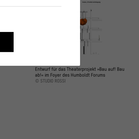
nen wie die Navigation und
Entwurf für das Theaterprojekt »Bau auf! Bau
onen über ihr Verhalten anonym
ab!« im Foyer des Humboldt Forums
© STUDIO ROSSI