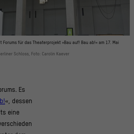
 Forums für das Theaterprojekt »Bau auf! Bau ab!« am 17. Mai
rliner Schloss, Foto: Carolin Kaever
orums. Es
b!
«, dessen
ts eine
 verschieden