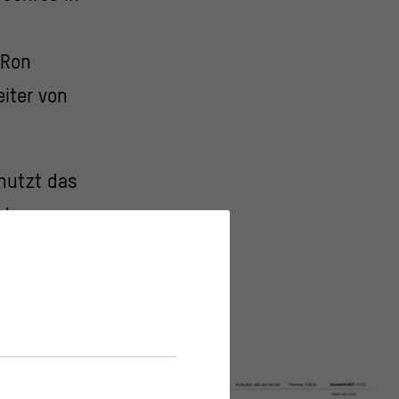
 Ron
iter von
nutzt das
der
 Rolltreppe