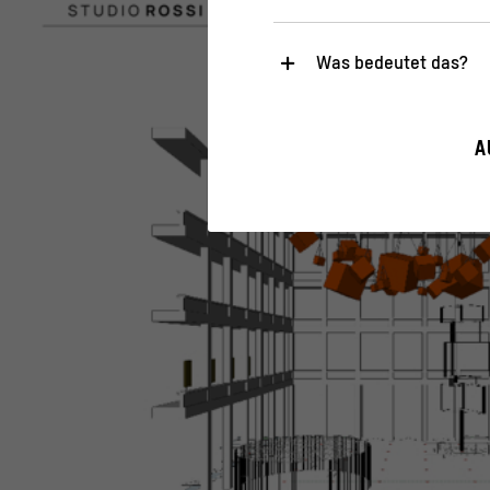
Was bedeutet das?
Notwendig
Diese Cookies sind für den Bet
A
sicherheitsrelevante Funktiona
Statistik
Diese Cookies helfen uns zu ve
gesammelt und ausgewertet w
>
Datenschutzerklärung
>
Imp