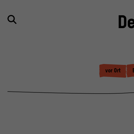
De
vor Ort