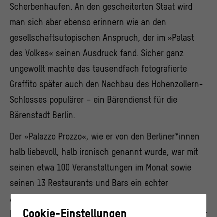
Scherbenhaufen. An den gescheiterten Staat wird
man sich aber ebenso erinnern wie an den
gesellschaftsutopischen Anspruch, der im »Palast
des Volkes« seinen Ausdruck fand. Sicher ganz
ungewollt machte das tausendfach fotografierte
Graffito später auch den Nachbau des Hohenzollern-
Schlosses populärer – ein Bärendienst für die
Bärenstadt Berlin.
Der »Palazzo Prozzo«, wie er von den Berliner*innen
halb liebevoll, halb ironisch genannt wurde, war mit
seinen etwa 100 Veranstaltungen im Monat sowie
seinen 13 Restaurants und Bars ein echter
Anlaufpunkt für Menschen aus allen Teilen der DDR.
Cookie-Einstellungen
Hier wurde auf engem Raum die Utopie vom »Staat der