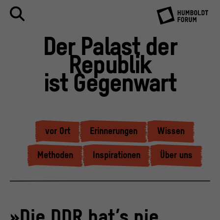
Der Palast der
Republik
ist Gegenwart
vor Ort
Erinnerungen
Wissen
Methoden
Inspirationen
Über uns
»Die DDR hat’s nie