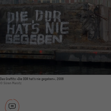
Das Graffito »Die DDR hat’s nie gegeben«, 2008
© Sören Marotz