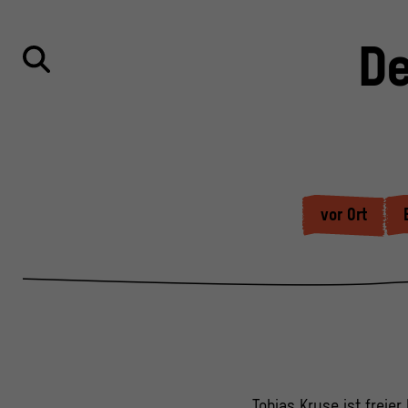
De
vor Ort
Tobias Kruse ist freie