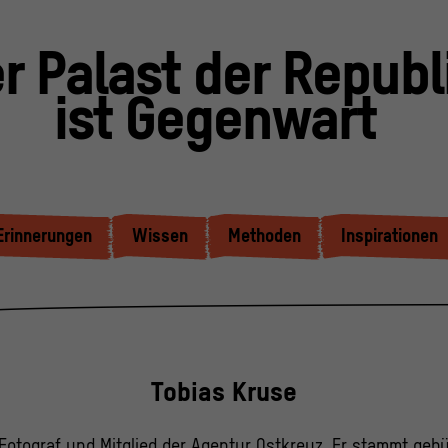
r Palast der Republ
ist Gegenwart
Erinnerungen
Wissen
Methoden
Inspirationen
Tobias Kruse
r Fotograf und Mitglied der Agentur Ostkreuz. Er stammt gebü