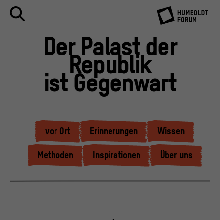
Der Palast der
Republik
ist Gegenwart
vor Ort
Erinnerungen
Wissen
Methoden
Inspirationen
Über uns