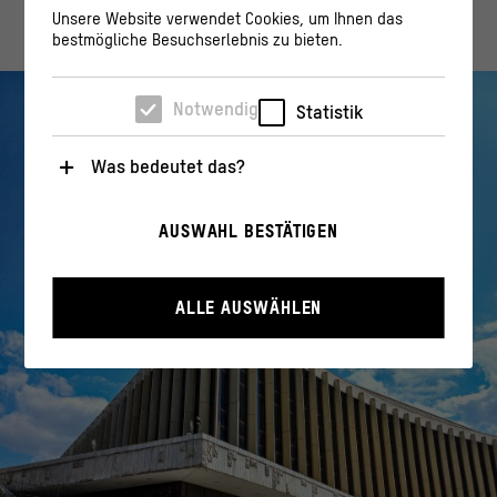
Unsere Website verwendet Cookies, um Ihnen das
bestmögliche Besuchserlebnis zu bieten.
Notwendig
Statistik
Was bedeutet das?
Notwendig
AUSWAHL BESTÄTIGEN
Diese Cookies sind für den Betrieb der Webseite
unbedingt notwendig, weil sie grundlegende
Funktionen wie die Navigation und sicherheitsrelevante
Funktionalitäten ermöglichen.
ALLE AUSWÄHLEN
Statistik
Diese Cookies helfen uns zu verstehen, wie User mit
unserer Webseite interagieren, indem Informationen
über ihr Verhalten anonym gesammelt und
ausgewertet werden.
>
Datenschutzerklärung
>
Impressum