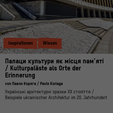
Inspirationen
Wissen
Палаци культури як місця пам’яті
/ Kulturpaläste als Orte der
Erinnerung
von
Павло Коряга / Pavlo Koriaga
Українські архітектурні зразки ХХ століття /
Beispiele ukrainischer Architektur im 20. Jahrhundert