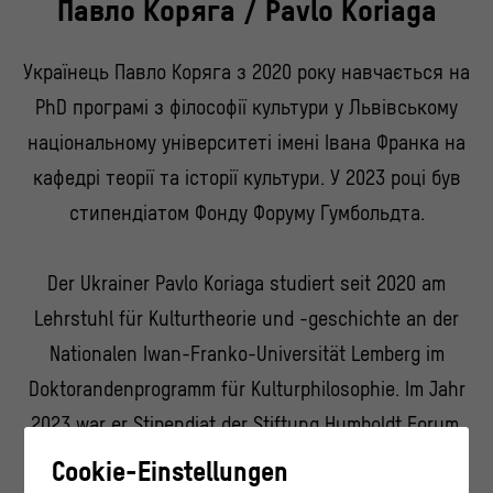
Павло Коряга / Pavlo Koriaga
Українець Павло Коряга з 2020 року навчається на
PhD програмі з філософії культури у Львівському
національному університеті імені Івана Франка на
кафедрі теорії та історії культури. У 2023 році був
стипендіатом Фонду Форуму Гумбольдта.
Der Ukrainer Pavlo Koriaga studiert seit 2020 am
Lehrstuhl für Kulturtheorie und -geschichte an der
Nationalen Iwan-Franko-Universität Lemberg im
Doktorandenprogramm für Kulturphilosophie. Im Jahr
2023 war er Stipendiat der Stiftung Humboldt Forum.
Cookie-Einstellungen